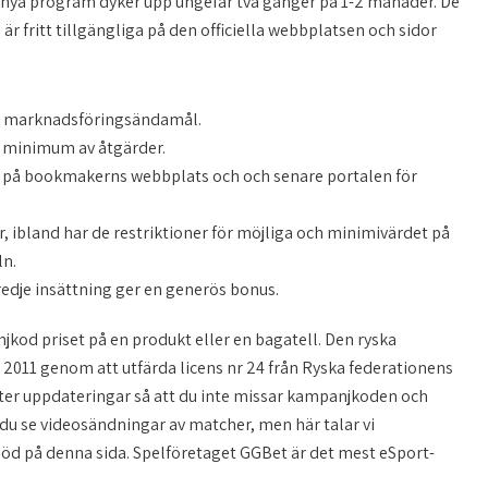
ya program dyker upp ungefär två gånger på 1-2 månader. De
 fritt tillgängliga på den officiella webbplatsen och sidor
ör marknadsföringsändamål.
tt minimum av åtgärder.
åde på bookmakerns webbplats och och senare portalen för
er, ibland har de restriktioner för möjliga och minimivärdet på
ln.
tredje insättning ger en generös bonus.
od priset på en produkt eller en bagatell. Den ryska
2011 genom att utfärda licens nr 24 från Ryska federationens
fter uppdateringar så att du inte missar kampanjkoden och
 du se videosändningar av matcher, men här talar vi
flöd på denna sida. Spelföretaget GGBet är det mest eSport-