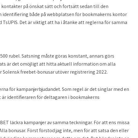
kontakter på önskat sätt och fortsätt sedan till den
om identifiering både på webbplatsen för bookmakerns kontor
d TsUPIS. Det är viktigt att ha i åtanke att reglerna för samma
.
 500 rubel. Satsning måste göras konstant, annars görs
s är det omöjligt att hitta aktuell information om alla
er Solensk freebet-bonusar utöver registrering 2022.
glerna för kampanjerbjudandet. Som regel är det singlar med en
t är identifieraren för deltagaren i bookmakerns
 GGBET läckra kampanjer av samma teckningar. För att ens missa
lla bonusar. Först förstod jag inte, men för att satsa den eller