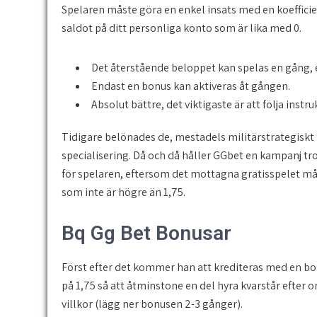
Spelaren måste göra en enkel insats med en koefficien
saldot på ditt personliga konto som är lika med 0.
Det återstående beloppet kan spelas en gång, el
Endast en bonus kan aktiveras åt gången.
Absolut bättre, det viktigaste är att följa in
Tidigare belönades de, mestadels militärstrategiskt
specialisering. Då och då håller GGbet en kampanj tr
för spelaren, eftersom det mottagna gratisspelet må
som inte är högre än 1,75.
Bq Gg Bet Bonusar
Först efter det kommer han att krediteras med en bo
på 1,75 så att åtminstone en del hyra kvarstår efter o
villkor (lägg ner bonusen 2-3 gånger).