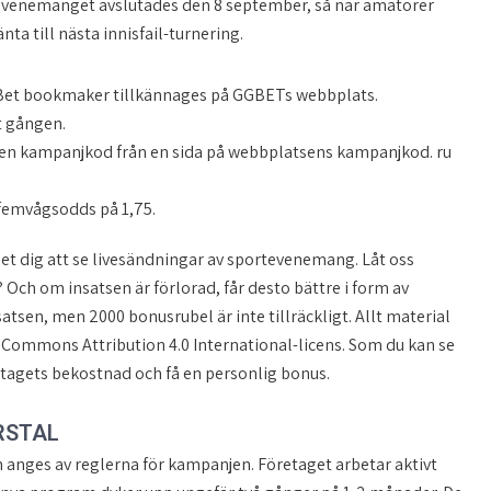
evenemanget avslutades den 8 september, så när amatörer
nta till nästa innisfail-turnering.
Bet bookmaker tillkännages på GGBETs webbplats.
t gången.
nd en kampanjkod från en sida på webbplatsens kampanjkod. ru
-femvågsodds på 1,75.
t dig att se livesändningar av sportevenemang. Låt oss
? Och om insatsen är förlorad, får desto bättre i form av
tsen, men 2000 bonusrubel är inte tillräckligt. Allt material
 Commons Attribution 4.0 International-licens. Som du kan se
etagets bekostnad och få en personlig bonus.
RSTAL
 anges av reglerna för kampanjen. Företaget arbetar aktivt